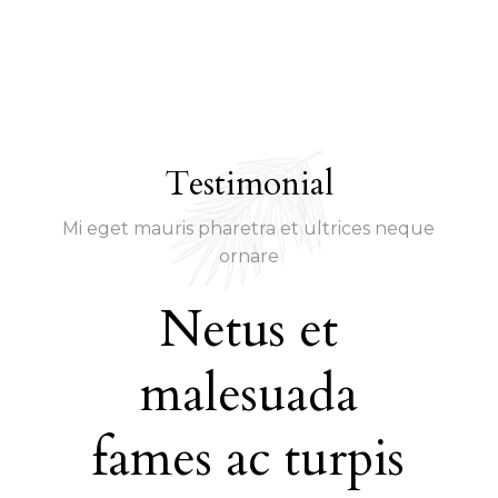
Testimonial
Mi eget mauris pharetra et ultrices neque
ornare
Netus et
T
sit
malesuada
ut
or
fames ac turpis