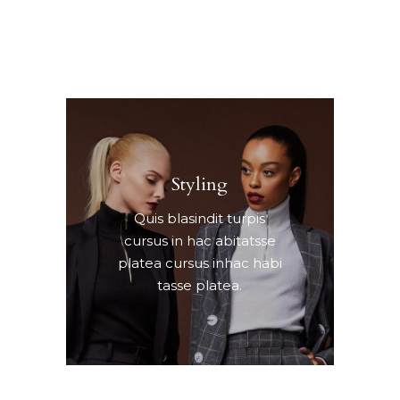
Styling
Quis blasindit turpis
cursus in hac abitatsse
platea cursus inhac habi
tasse platea.