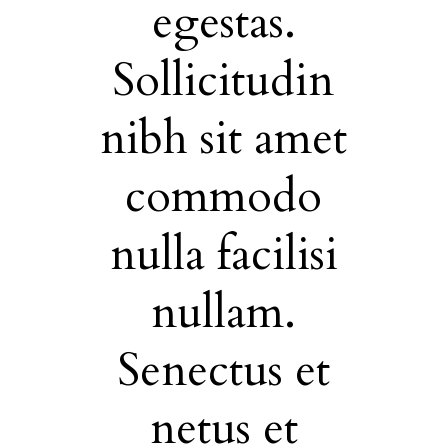
egestas.
S
is
Sollicitudin
nibh sit amet
commodo
s.
nulla facilisi
nullam.
um
Senectus et
H
netus et