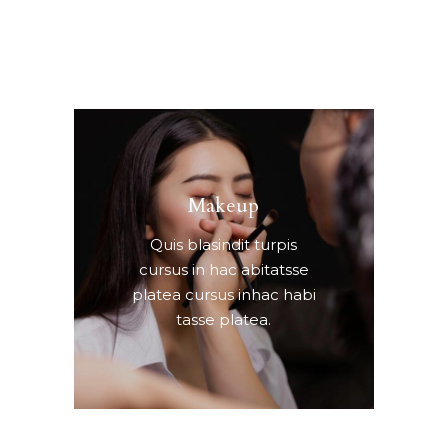
Makeup
Quis blasindit turpis
cursus in hac abitatsse
platea cursus inhac habi
tasse platea.