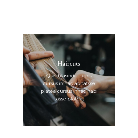
Haircuts
Quis blasindit turpis
cursus in hac abitatsse
platea cursus inhac habi
tasse platea.